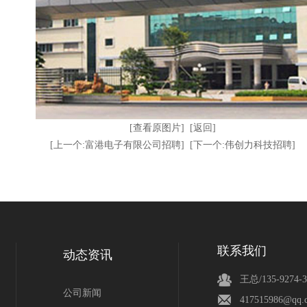
[查看原图片]
[返回]
[上一个:富港电子有限公司招聘]
[下一个:伟创力科技招聘]
联系我们
动态资讯
王总/135-9274-3
公司新闻
417515986@qq.