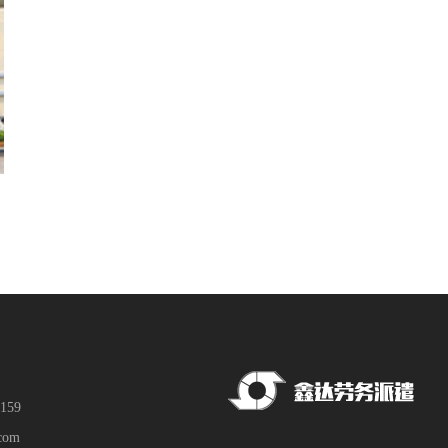
159
com