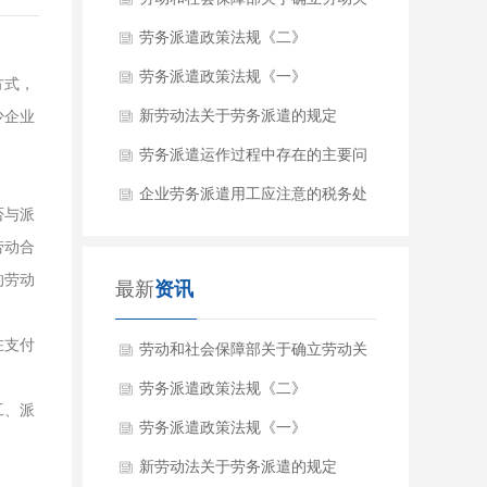
系有关事项的通知
劳务派遣政策法规《二》
劳务派遣政策法规《一》
方式，
新劳动法关于劳务派遣的规定
少企业
劳务派遣运作过程中存在的主要问
题
企业劳务派遣用工应注意的税务处
否与派
理问题
劳动合
的劳动
最新
资讯
在支付
劳动和社会保障部关于确立劳动关
系有关事项的通知
劳务派遣政策法规《二》
工、派
劳务派遣政策法规《一》
新劳动法关于劳务派遣的规定